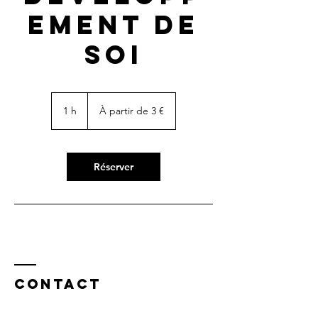
EMENT DE
SOI
À
partir
1 h
1
À partir de 3 €
de
3
euros
Réserver
Contact