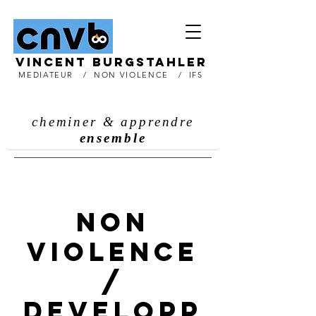
Vincent burgstahler
MEDIATEUR / NON VIOLENCE
/
IFS
CNVB vincent burgstahler Médiation Communication & Non Violence IFS
CNV Médiateur
MÉDIATEUR en COMMUNICATION NON VIOLENTE
MEDIATEUR CNV
FORMATEUR EN COMMUNICATION NON VIOLENTE
PRATICIEN THÉRAPEUTE IFS / INTERNAL FAMILY SYSTEM
cheminer & apprendre
ensemble
NON
VIOLENCE
/
DEVELOPP