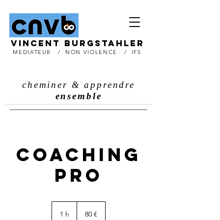
Vincent burgstahler
MEDIATEUR / NON VIOLENCE
/
IFS
CNVB vincent burgstahler Médiation Communication & Non Violence IFS
CNV Médiateur
MÉDIATEUR en COMMUNICATION NON VIOLENTE
MEDIATEUR CNV
FORMATEUR EN COMMUNICATION NON VIOLENTE
PRATICIEN THÉRAPEUTE IFS / INTERNAL FAMILY SYSTEM
cheminer & apprendre
ensemble
Coaching
pro
80
euros
1 h
1
80 €