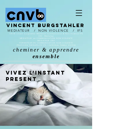
Vincent burgstahler
MEDIATEUR / NON VIOLENCE
/
IFS
CNVB vincent burgstahler Médiation Communication & Non Violence IFS
CNV Médiateur
MÉDIATEUR en COMMUNICATION NON VIOLENTE
MEDIATEUR CNV
FORMATEUR EN COMMUNICATION NON VIOLENTE
PRATICIEN THÉRAPEUTE IFS / INTERNAL FAMILY SYSTEM
cheminer & apprendre
ensemble
VIVEZ l'instant
present