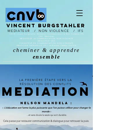
Vincent burgstahler
MEDIATEUR / NON VIOLENCE
/
IFS
CNVB vincent burgstahler Médiation Communication & Non Violence IFS
CNV Médiateur
MÉDIATEUR en COMMUNICATION NON VIOLENTE
MEDIATEUR CNV
FORMATEUR EN COMMUNICATION NON VIOLENTE
PRATICIEN THÉRAPEUTE IFS / INTERNAL FAMILY SYSTEM
cheminer & apprendre
ensemble
LA PREMIÈRE ÉTAPE VERS LA
RÉSOLUTION DES CONFLITS
MEDIATION
Nelson Mandela
:
L'éducation est l'arme la plus puissante que l'
on puisse utiliser pour changer le
«
monde
»
...
et sans doute la seule qui soit durable.
Cela passe par rest
aurer communication & dialogue pour retrouver la paix.